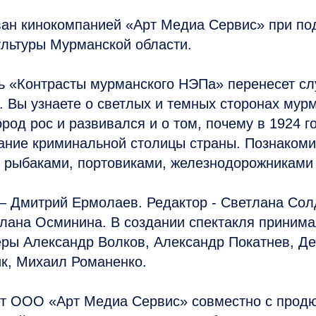
ван кинокомпанией «Арт Медиа Сервис» при по
ультуры Мурманской области.
ль «Контрасты мурманского НЭПа» перенесет с
. Вы узнаете о светлых и темных сторонах мурм
ород рос и развивался и о том, почему в 1924 г
ание криминальной столицы страны. Познакоми
 рыбаками, портовиками, железнодорожниками 
– Дмитрий Ермолаев. Редактор - Светлана Сол
лана Осминина. В создании спектакля принима
еры Александр Волков, Александр Покатнев, Д
к, Михаил Романенко.
ет ООО «Арт Медиа Сервис» совместно с прод