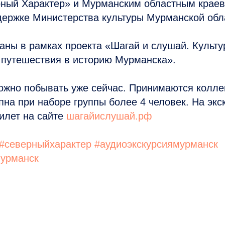
ный Характер» и Мурманским областным крае
держке Министерства культуры Мурманской обл
аны в рамках проекта «Шагай и слушай. Культу
 путешествия в историю Мурманска».
ожно побывать уже сейчас. Принимаются колле
пна при наборе группы более 4 человек. На эк
билет на сайте
шагайислушай.рф
#северныйхарактер
#аудиоэкскурсиямурманск
урманск