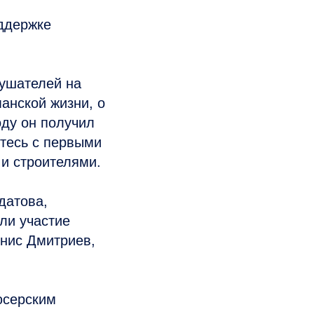
ддержке
лушателей на
анской жизни, о
оду он получил
тесь с первыми
и строителями.
датова,
ли участие
енис Дмитриев,
юсерским