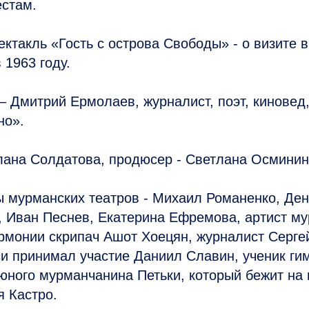
естам.
ктакль «Гость с острова Свободы» - о визите 
 1963 году.
– Дмитрий Ермолаев, журналист, поэт, киновед,
но».
лана Солдатова, продюсер - Светлана Осминин
ы мурманских театров - Михаил Романенко, Де
, Иван Песнев, Екатерина Ефремова, артист м
рмонии скрипач Ашот Хоецян, журналист Серге
и принимал участие Даниил Славин, ученик ги
юного мурманчанина Петьки, который бежит на 
 Кастро.