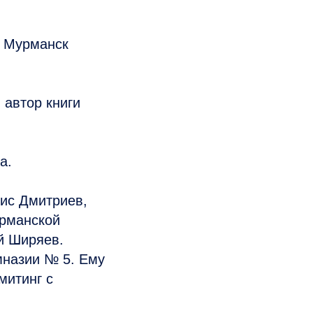
в Мурманск
 автор книги
а.
нис Дмитриев,
урманской
й Ширяев.
мназии № 5. Ему
митинг с