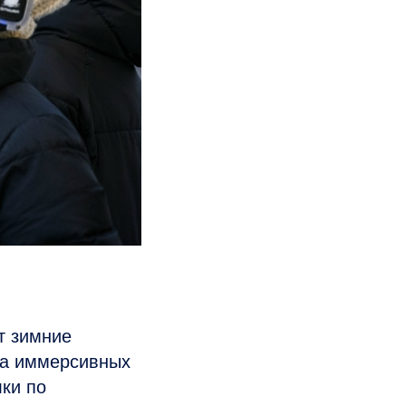
т зимние
ва иммерсивных
ки по