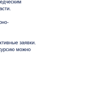
ведческим
асти.
рно-
ктивные заявки.
скурсию можно