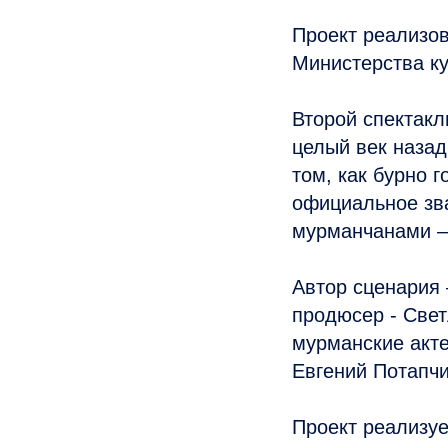
Проект реализо
Министерства к
Второй спектак
целый век назад
том, как бурно г
официальное зв
мурманчанами –
Автор сценария 
продюсер - Свет
мурманские акт
Евгений Потапчи
Проект реализу