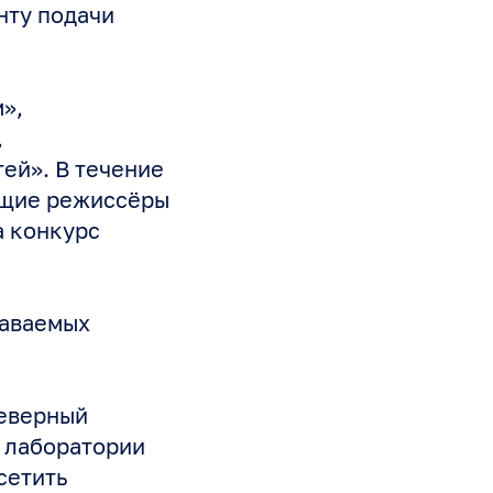
нту подачи
»,
,
ей». В течение
ующие режиссёры
а конкурс
даваемых
Северный
и лаборатории
сетить