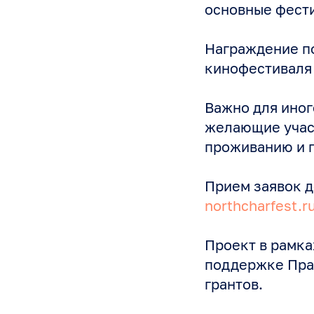
основные фест
Награждение по
кинофестиваля 
Важно для иног
желающие участ
проживанию и 
Прием заявок д
northcharfest.r
Проект в рамка
поддержке Пра
грантов.