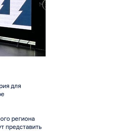
рия для
ре
ого региона
ут представить