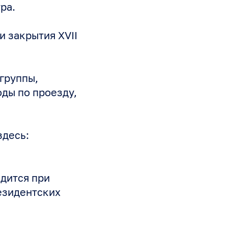
ра.
 закрытия XVII
группы,
оды по проезду,
здесь:
дится при
езидентских