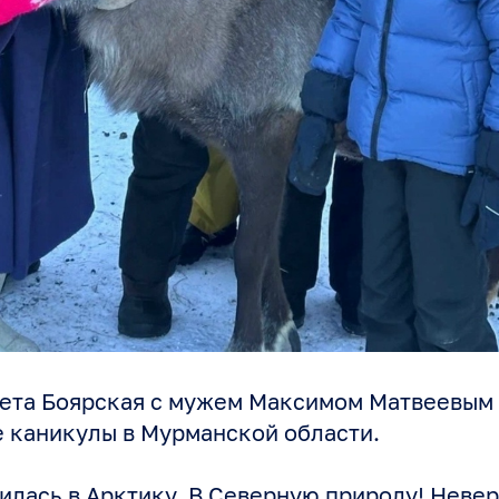
вета Боярская с мужем Максимом Матвеевым 
 каникулы в Мурманской области.
илась в Арктику. В Северную природу! Неве