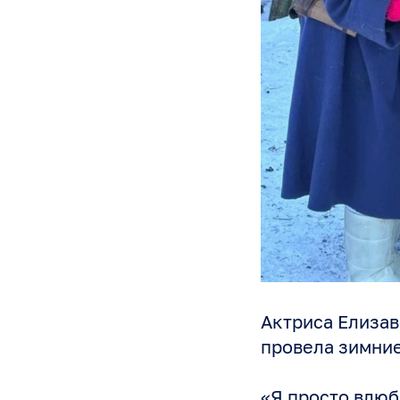
Актриса Елиза
провела зимние
«Я просто влюб