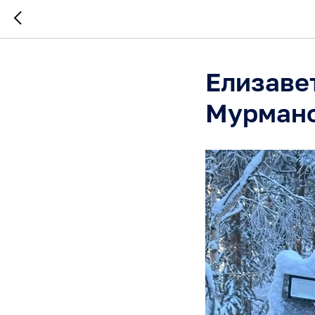
Елизавет
Мурманс