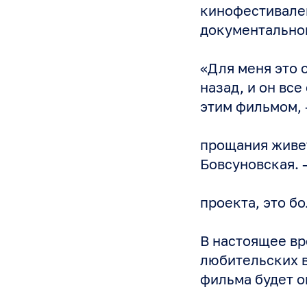
кинофестивалей
документальног
«Для меня это о
назад, и он все
этим фильмом, 
прощания живет
Бовсуновская. 
проекта, это б
В настоящее вр
любительских 
фильма будет о