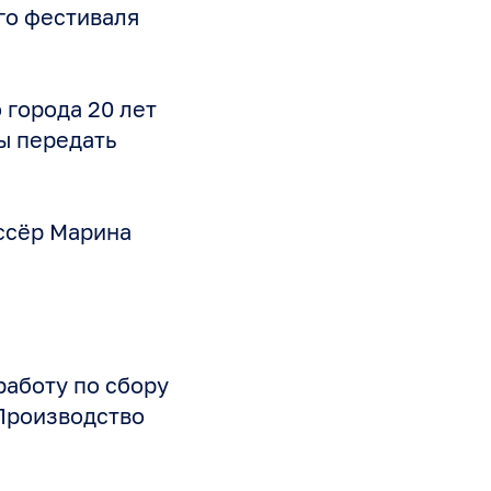
го фестиваля
 города 20 лет
бы передать
ссёр Марина
работу по сбору
Производство