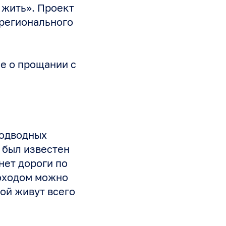
 жить». Проект
регионального
е о прощании с
подводных
 был известен
нет дороги по
лоходом можно
ной живут всего