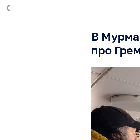
В Мурма
про Гре