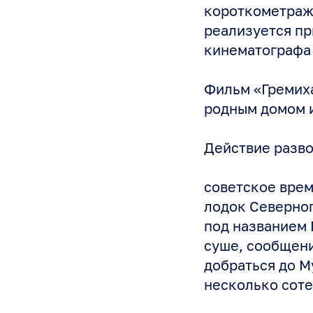
короткометражн
реализуется п
кинематографа
Фильм «Гремиха
родным домом 
Действие разво
советское врем
лодок Северног
под названием Г
суше, сообщени
добраться до М
несколько соте