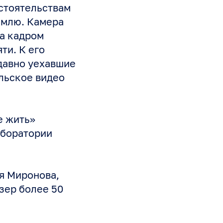
стоятельствам
емлю. Камера
за кадром
ти. К его
давно уехавшие
льское видео
е жить»
аборатории
я Миронова,
зер более 50