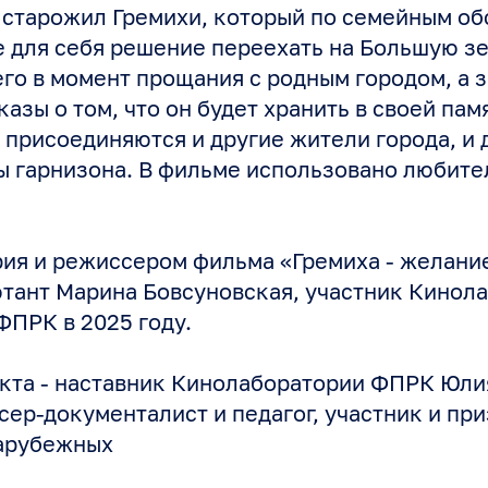
 старожил Гремихи, который по семейным об
 для себя решение переехать на Большую з
го в момент прощания с родным городом, а 
казы о том, что он будет хранить в своей памя
присоединяются и другие жители города, и 
ы гарнизона. В фильме использовано любите
ия и режиссером фильма «Гремиха - желани
тант Марина Бовсуновская, участник Кинол
ФПРК в 2025 году.
кта - наставник Кинолаборатории ФПРК Юли
ер-документалист и педагог, участник и при
зарубежных